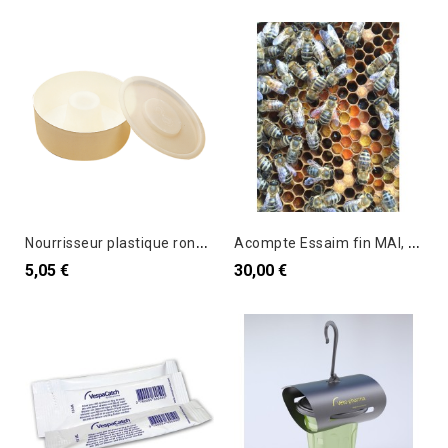
N
ourrisseur plastique rond 3 kg
A
compte Essaim fin MAI, Abeilles Carnica
5,05 €
30,00 €