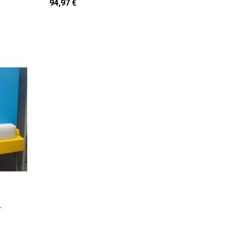
94,97 €
-