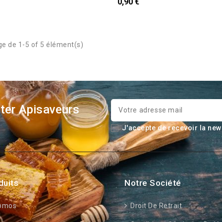
0,90 €
ge de 1-5 of 5 élément(s)
ter Apisaveurs
J'accepte de recevoir la new
duits
Notre Société
omos
Droit De Retrait