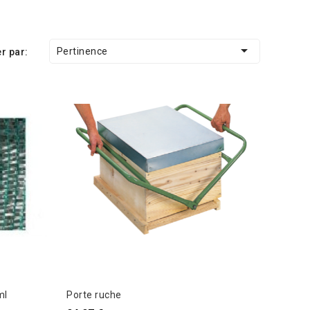

Pertinence
er par:
rg 6m le ml
Porte ruche