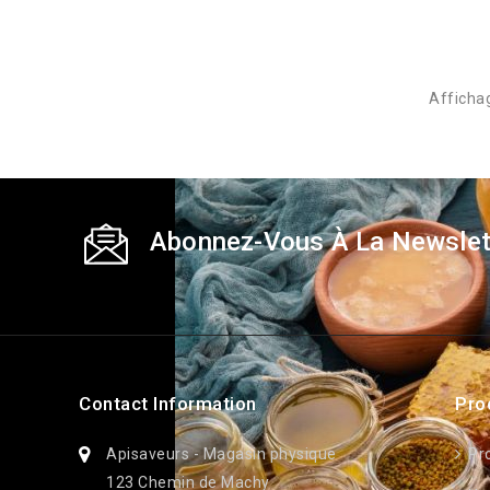
Afficha
Abonnez-Vous À La Newslet
Contact Information
Pro
Apisaveurs - Magasin physique
Pr
123 Chemin de Machy