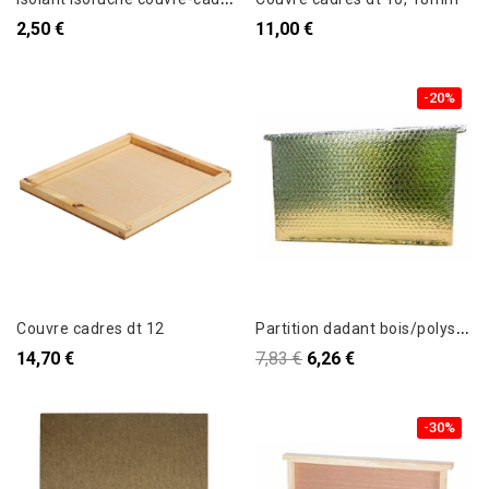
2,50 €
11,00 €
-20%
P
artition dadant bois/polystyrène/alu, SUPER ISOLANTE / basse...
Couvre cadres dt 12
14,70 €
7,83 €
6,26 €
-30%