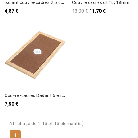
I
solant couvre-cadres 2,5 cm dadant 10
Couvre cadres dt 10, 18mm
4,87 €
13,00 €
11,70 €
C
ouvre-cadres Dadant 6 en isorel encadré (18mm), percé avec bouchon
7,50 €
Affichage de 1-13 of 13 élément(s)
1