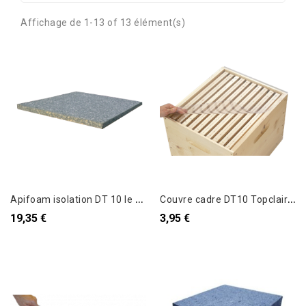
Affichage de 1-13 of 13 élément(s)
A
pifoam isolation DT 10 le paquet de 4
C
ouvre cadre DT10 Topclair pvc 500 x 430 mm
19,35 €
3,95 €