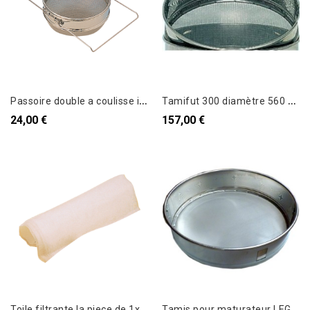
P
assoire double a coulisse inox
T
amifut 300 diamètre 560 mm
24,00 €
157,00 €
T
oile filtrante la piece de 1x1.65 m 600 micron
T
amis pour maturateur LEGA 100 kg Fd incliné