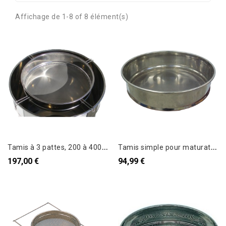
Affichage de 1-8 of 8 élément(s)
T
amis à 3 pattes, 200 à 400kg
T
amis simple pour maturateur 200kg Fd plat
197,00 €
94,99 €