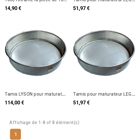
14,90 €
51,97 €
T
amis LYSON pour maturateur Lyson 200 kg
T
amis pour maturateur LEGA 50 kg Fd incliné
114,00 €
51,97 €
Affichage de 1-8 of 8 élément(s)
1