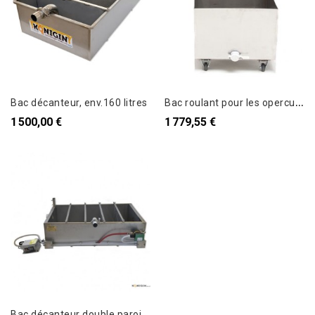
B
ac roulant pour les opercules 1,5m KONIGIN
Bac décanteur, env.160 litres
1 500,00 €
1 779,55 €
B
ac décanteur double parois, chauffé