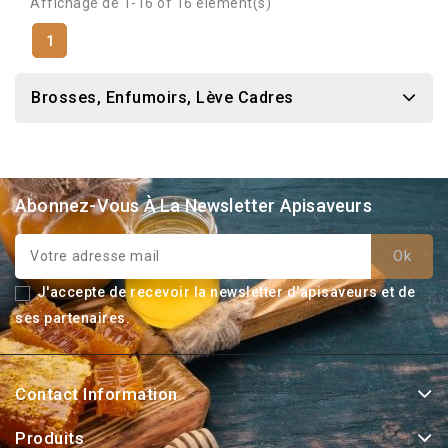
Affichage de 1-16 of 16 élément(s)
1
Brosses, Enfumoirs, Lève Cadres
Abonnez-Vous À La Newsletter Apisaveurs
J'accepte de recevoir la newsletter d'apisaveurs et de
ses partenaires.
Contact Information
Produits