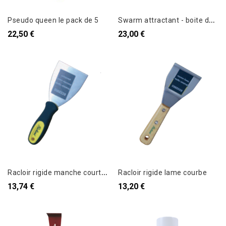
S
warm attractant - boite de 10 lingettes
Pseudo queen le pack de 5
22,50 €
23,00 €
R
acloir rigide manche court plastique
Racloir rigide lame courbe
13,74 €
13,20 €