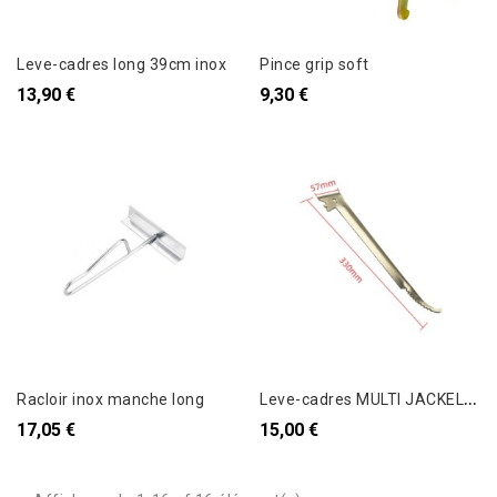
Leve-cadres long 39cm inox
Pince grip soft
13,90 €
9,30 €
L
eve-cadres MULTI JACKEL 33 cm
Racloir inox manche long
17,05 €
15,00 €