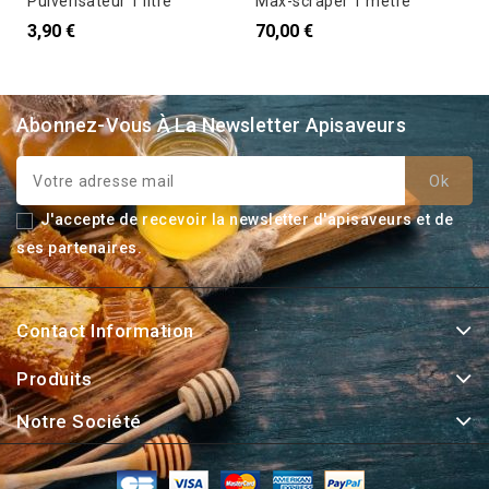
Pulverisateur 1 litre
Max-scraper 1 metre
3,90 €
70,00 €
Abonnez-Vous À La Newsletter Apisaveurs
J'accepte de recevoir la newsletter d'apisaveurs et de
ses partenaires.
Contact Information
Produits
Notre Société