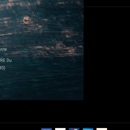
ente
RE Du
80)