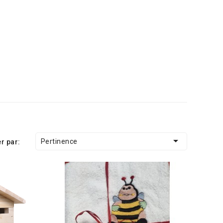

Pertinence
er par: