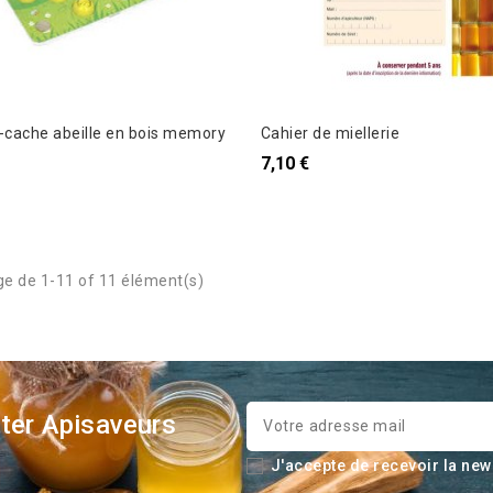
-cache abeille en bois memory
Cahier de miellerie
7,10 €
ge de 1-11 of 11 élément(s)
ter Apisaveurs
J'accepte de recevoir la new