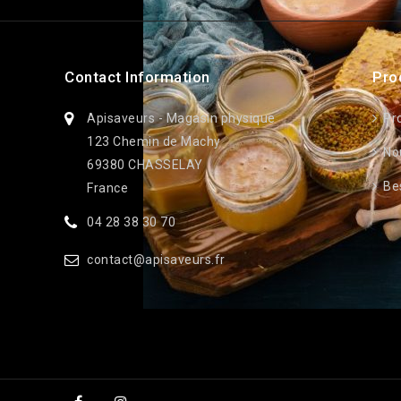
Contact Information
Pro
Apisaveurs - Magasin physique
Pr
123 Chemin de Machy
No
69380 CHASSELAY
Bes
France
04 28 38 30 70
contact@apisaveurs.fr