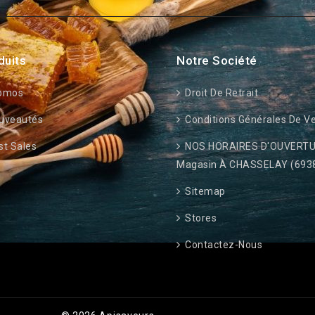
duits
Notre Société
omos
Droit De Retrait
uveautés
Conditions Générales De V
t Sales
NOS HORAIRES D'OUVERTU
Magasin À CHASSELAY (693
Sitemap
Stores
Contactez-Nous