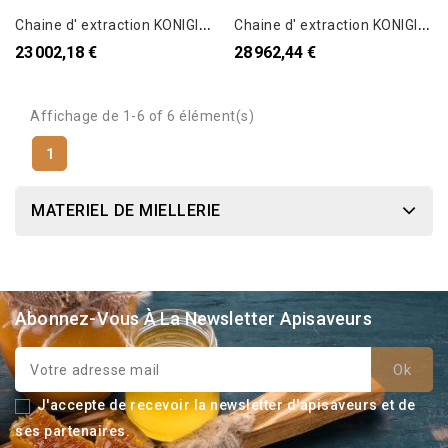
C
haine d' extraction KONIGIN - KONIG LINE L
C
haine d' extraction KONIGIN - KONIG LINE XL
23 002,18 €
28 962,44 €
Affichage de 1-6 of 6 élément(s)
1
MATERIEL DE MIELLERIE
Abonnez-Vous À La Newsletter Apisaveurs
J'accepte de recevoir la newsletter d'apisaveurs et de
ses partenaires.