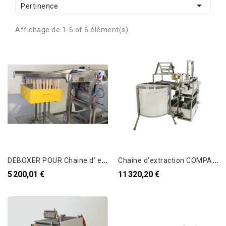

Pertinence
Affichage de 1-6 of 6 élément(s)
D
EBOXER POUR Chaine d' extraction KONIGIN 2023
C
haine d'extraction COMPACTE
5 200,01 €
11 320,20 €