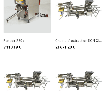
C
haine d' extraction KONIGIN - KONIG LINE S
Fondoir 230v
7 110,19 €
21 671,20 €