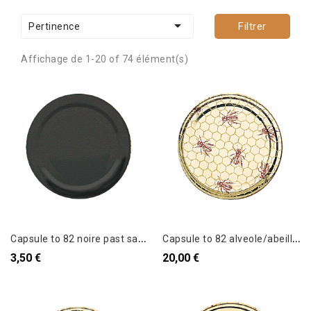

Filtrer
Pertinence
Affichage de 1-20 of 74 élément(s)
C
apsule to 82 noire past sans flip le sachet de 10
C
apsule to 82 alveole/abeille le sachet de 100
3,50 €
20,00 €