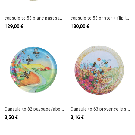
c
apsule to 53 blanc past sans flip le carton de 1900
c
apsule to 53 or ster + flip le carton de 2000
129,00 €
180,00 €
C
apsule to 82 paysage/abeilles le sachet de 10
C
apsule to 63 provence le sachet de 12
3,50 €
3,16 €