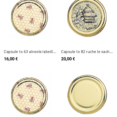
C
apsule to 63 alveole/abeille le sachet de 100
C
apsule to 82 ruche le sachet de 100
16,00 €
20,00 €