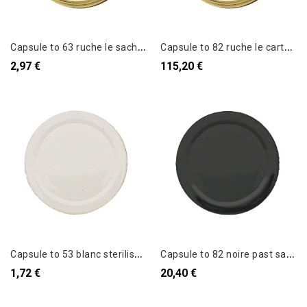
C
apsule to 63 ruche le sachet de 12
C
apsule to 82 ruche le carton de 750
2,97 €
115,20 €
C
apsule to 53 blanc sterilisable le sachet de 10
C
apsule to 82 noire past sans flip le sachet de 100
1,72 €
20,40 €