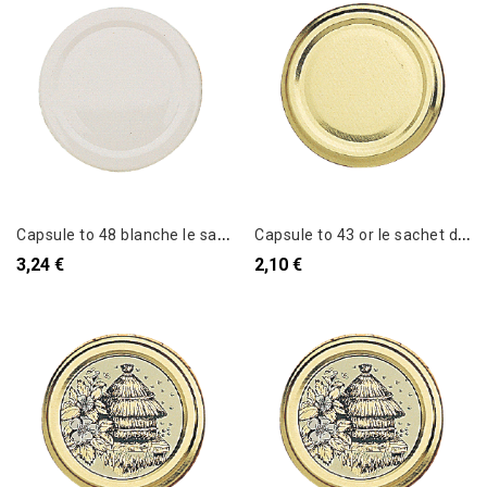
C
apsule to 48 blanche le sachet de 20
C
apsule to 43 or le sachet de 10
3,24 €
2,10 €