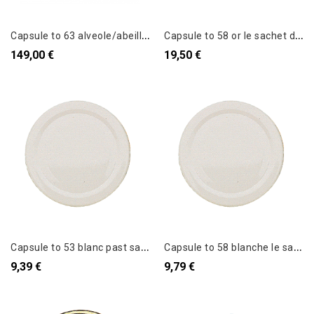
C
apsule to 63 alveole/abeille le carton de 1440
C
apsule to 58 or le sachet de 100
149,00 €
19,50 €
C
apsule to 53 blanc past sans flip le sachet de 100
C
apsule to 58 blanche le sachet de 100
9,39 €
9,79 €