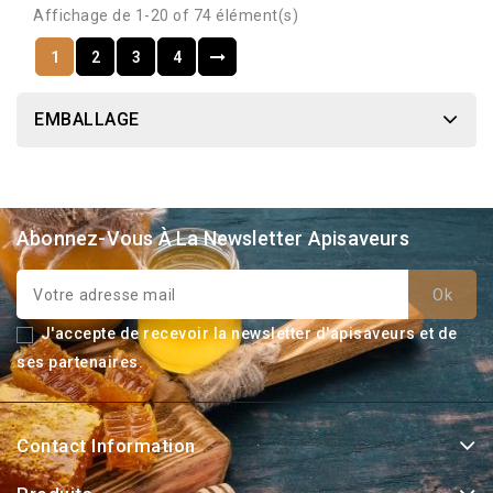
Affichage de 1-20 of 74 élément(s)
1
2
3
4
EMBALLAGE
Abonnez-Vous À La Newsletter Apisaveurs
J'accepte de recevoir la newsletter d'apisaveurs et de
ses partenaires.
Contact Information