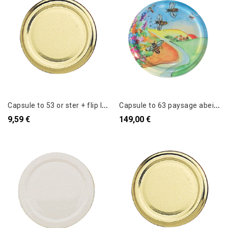
C
apsule to 53 or ster + flip le sachet de 100
C
apsule to 63 paysage abeille le carton de 1430
9,59 €
149,00 €