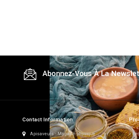
Abonnez-Vous À La Newslet
Contact Information
Pro
Apisaveurs - Magasin physique
Pr