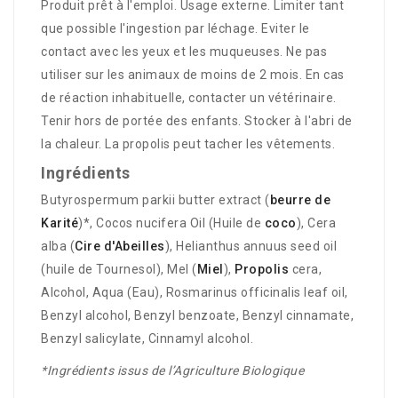
Produit prêt à l'emploi. Usage externe. Limiter tant
que possible l'ingestion par léchage. Eviter le
contact avec les yeux et les muqueuses. Ne pas
utiliser sur les animaux de moins de 2 mois. En cas
de réaction inhabituelle, contacter un vétérinaire.
Tenir hors de portée des enfants. Stocker à l'abri de
la chaleur. La propolis peut tacher les vêtements.
Ingrédients
Butyrospermum parkii butter extract (
beurre de
Karité
)*, Cocos nucifera Oil (Huile de
coco
), Cera
alba (
Cire d'Abeilles
), Helianthus annuus seed oil
(huile de Tournesol), Mel (
Miel
),
Propolis
cera,
Alcohol, Aqua (Eau), Rosmarinus officinalis leaf oil,
Benzyl alcohol, Benzyl benzoate, Benzyl cinnamate,
Benzyl salicylate, Cinnamyl alcohol.
*Ingrédients issus de l’Agriculture Biologique