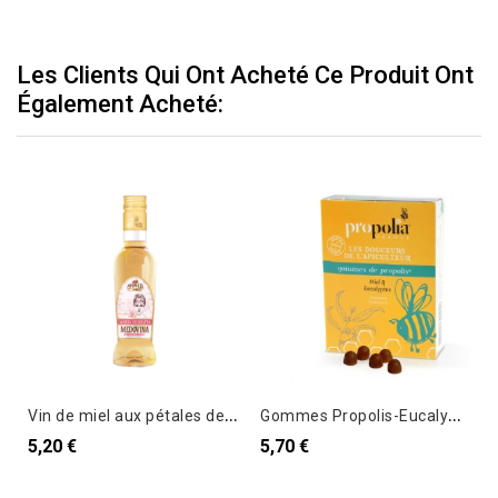
Les Clients Qui Ont Acheté Ce Produit Ont
Également Acheté:
V
in de miel aux pétales de rose - 18cl
G
ommes Propolis-Eucalyptus
5,20 €
5,70 €