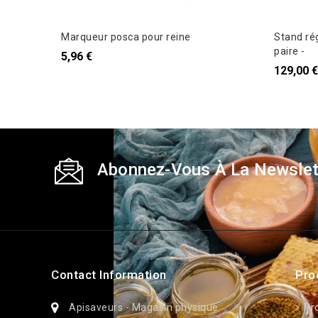
Marqueur posca pour reine
Stand rég
paire -
5,96 €
129,00 €
Abonnez-Vous À La Newslet
Contact Information
Pro
Apisaveurs - Magasin physique
Pr