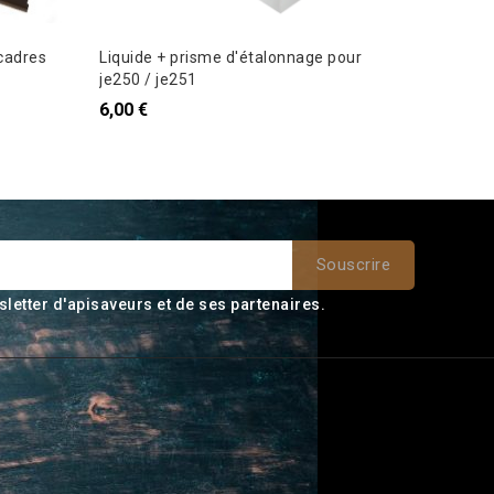
cadres
Liquide + prisme d'étalonnage pour
Calendri
je250 / je251
4,20 €
6,00 €
sletter d'apisaveurs et de ses partenaires.