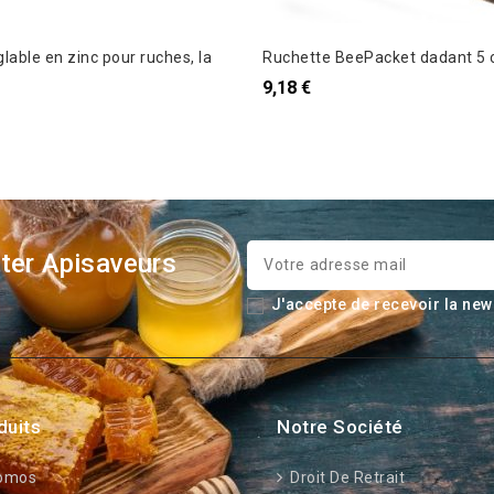
lable en zinc pour ruches, la
Ruchette BeePacket dadant 5 
9,18 €
ter Apisaveurs
J'accepte de recevoir la new
duits
Notre Société
omos
Droit De Retrait