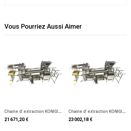
Vous Pourriez Aussi Aimer
C
haine d' extraction KONIGIN - KONIG LINE S
C
haine d' extraction KONIGIN - KONIG LINE L
21 671,20 €
23 002,18 €