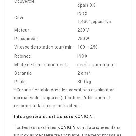
Couvercle :
épais 0,8
INOX
Cuve
1.4301,épais 1,5
Moteur :
230 V
Puissance :
750W
Vitesse de rotation tour/min:
100 – 250
Robinet:
INOX
Mode de fonctionnement :
semi-automatique
Garantie
2 ans*
Poids:
300 kg
*Garantie valable dans les conditions d'utilisation
normales de l'appareil (cf notice d'utilisation et
recommandations constructeur)
Infos générales extracteurs KONIGIN :
Toutes les machines
KONIGIN
sont fabriquées dans
un inox alimentaire très robuste, finement brossé et