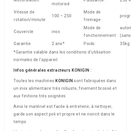
Motorisation:
Puissance :
250 
motorisé
Vitesse de
Mode de
100 – 250
prog
rotation/minute:
freinage :
Mode de
autom
Couvercle
inox
fonctionnement :
(san
Garantie
2 ans*
Poids:
35kg
*Garantie valable dans les conditions d'utilisation
normales de l'appareil.
Infos générales extracteurs KONIGIN :
Toutes les machines
KONIGIN
sont fabriquées dans
un inox alimentaire très robuste, finement brossé et
aux finitions très soignées.
Ainsi le matériel est facile à entretenir, à nettoyer,
garde son aspect poli et propre et ne noircit dans le
temps.