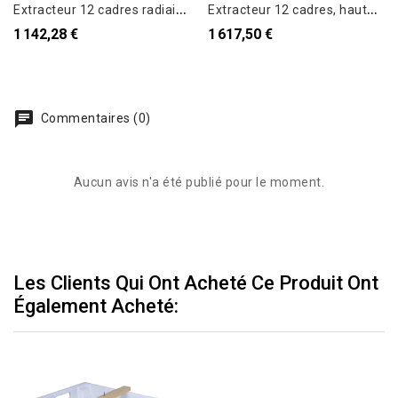
E
xtracteur 12 cadres radiaire Electrique KONIGIN, 2022
E
xtracteur 12 cadres, hauteur: 19-23 cm, radiaire, motorisé
1 142,28 €
1 617,50 €
Commentaires (0)
Aucun avis n'a été publié pour le moment.
Les Clients Qui Ont Acheté Ce Produit Ont
Également Acheté: