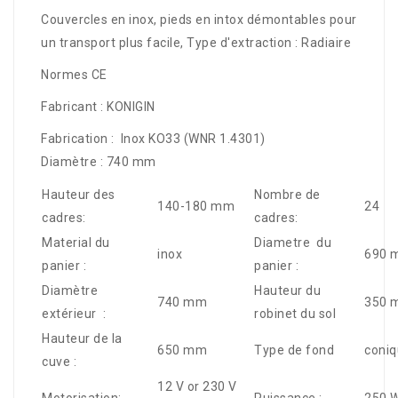
Couvercles en inox, pieds en intox démontables pour
un transport plus facile,
Type d'extraction :
Radiaire
Normes CE
Fabricant : KONIGIN
Fabrication :
Inox KO33 (WNR 1.4301)
Diamètre : 740
mm
Hauteur des
Nombre de
140-180 mm
24
cadres:
cadres:
Material du
Diametre du
inox
690 
panier :
panier :
Diamètre
Hauteur du
740 mm
350 
extérieur :
robinet du sol
Hauteur de la
650 mm
Type de fond
coni
cuve :
12 V or 230 V