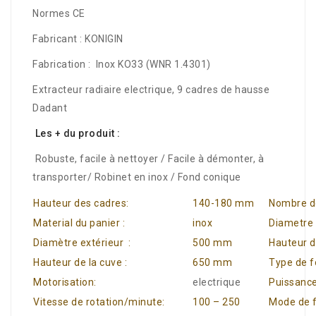
Normes CE
Fabricant : KONIGIN
Fabrication : Inox KO33 (WNR 1.4301)
Extracteur radiaire electrique, 9 cadres de hausse
Dadant
Les + du produit :
Robuste, facile à nettoyer / Facile à démonter, à
transporter/ Robinet en inox / Fond conique
Hauteur des cadres:
140-180 mm
Nombre d
Material du panier :
inox
Diametre 
Diamètre extérieur :
500 mm
Hauteur d
Hauteur de la cuve :
650 mm
Type de 
Motorisation:
electrique
Puissance
Vitesse de rotation/minute:
100 – 250
Mode de f