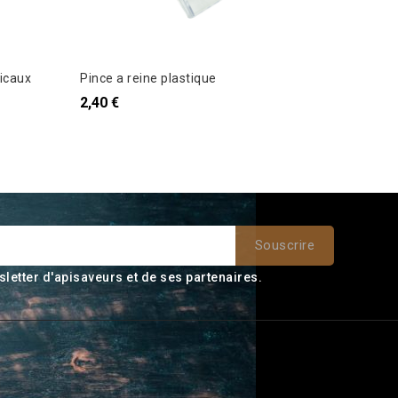
ticaux
Pince a reine plastique
Cage ro
2,40 €
0,27 €
sletter d'apisaveurs et de ses partenaires.