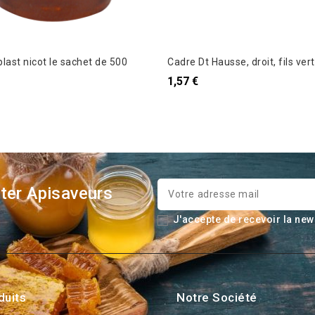
last nicot le sachet de 500
Cadre Dt Hausse, droit, fils ver
1,57 €
ter Apisaveurs
J'accepte de recevoir la new
duits
Notre Société