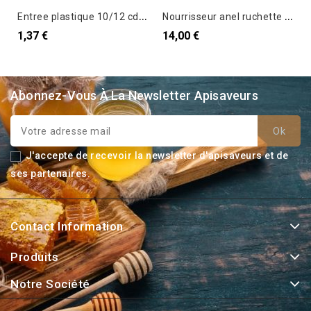
E
ntree plastique 10/12 cd 420mm couleurs
N
ourrisseur anel ruchette 6 cadres 4kg
1,37 €
14,00 €
Abonnez-Vous À La Newsletter Apisaveurs
J'accepte de recevoir la newsletter d'apisaveurs et de
ses partenaires.
Contact Information
Produits
Notre Société