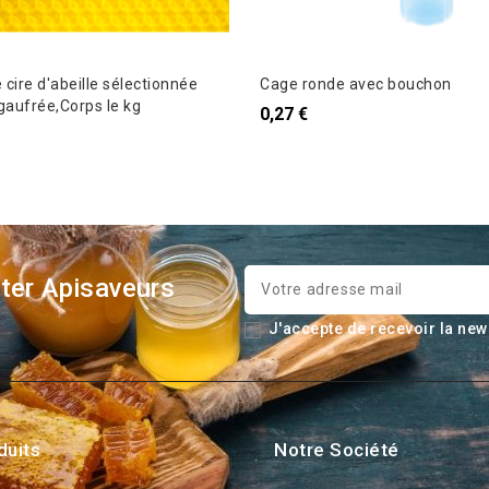
e cire d'abeille sélectionnée
Cage ronde avec bouchon
aufrée,Corps le kg
0,27 €
ter Apisaveurs
J'accepte de recevoir la new
duits
Notre Société