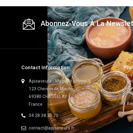
Abonnez-Vous À La Newslet
Contact Information
Pro
Apisaveurs - Magasin physique
Pr
123 Chemin de Machy
No
69380 CHASSELAY
Bes
France
04 28 38 30 70
contact@apisaveurs.fr