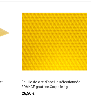
ot
Feuille de cire d'abeille sélectionnée
Essaim H
FRANCE gaufrée,Corps le kg
CARNICA
26,50 €
159,00 