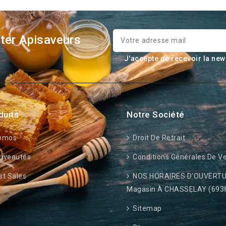
ter Apisaveurs
J'accepte de recevoir la new
duits
Notre Société
omos
Droit De Retrait
uveautés
Conditions Générales De V
t Sales
NOS HORAIRES D'OUVERTU
Magasin À CHASSELAY (693
Sitemap