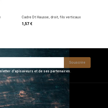
e
Cadre Dt Hausse, droit, fils verticaux
Cadre Dt 
1,57 €
1,67 €
sletter d'apisaveurs et de ses partenaires.