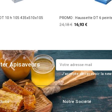
Toit tole DT 10 h 105 435x510x105
PROMO : Haussette DT 6 peint
24,18 €
16,93 €
ter Apisaveurs
J'accepte de recevoir la new
duits
Notre Société