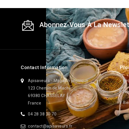
Abonnez-Vous À La Newslet
Contact Information
Pro
Apisaveurs - Magasin physique
Pr
123 Chemin de Machy
No
69380 CHASSELAY
Bes
France
04 28 38 30 70
contact@apisaveurs.fr