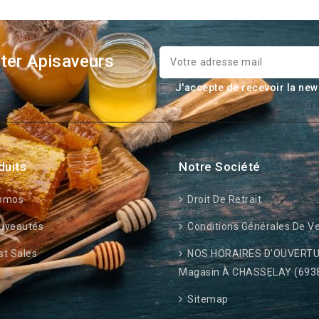
ter Apisaveurs
J'accepte de recevoir la new
duits
Notre Société
omos
Droit De Retrait
uveautés
Conditions Générales De V
t Sales
NOS HORAIRES D'OUVERTU
Magasin À CHASSELAY (693
Sitemap