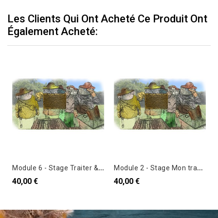
Les Clients Qui Ont Acheté Ce Produit Ont
Également Acheté:
M
odule 6 - Stage Traiter & Nourrir – 20 juin 2026
M
odule 2 - Stage Mon travail au rucher – 11 avril 2026
40,00 €
40,00 €