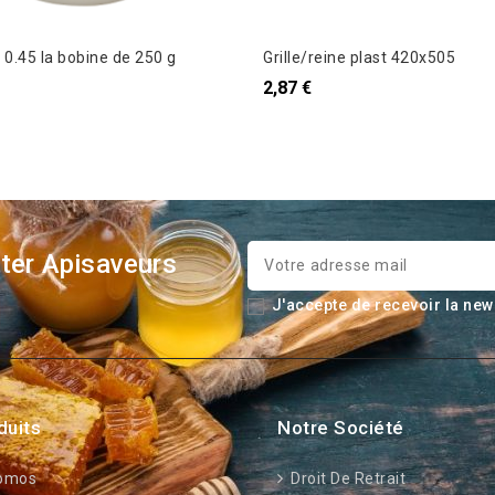
 0.45 la bobine de 250 g
Grille/reine plast 420x505
2,87 €
ter Apisaveurs
J'accepte de recevoir la new
duits
Notre Société
omos
Droit De Retrait