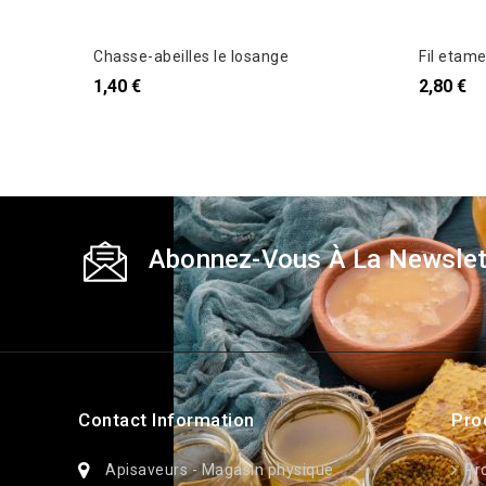
Chasse-abeilles le losange
Fil etame
1,40 €
2,80 €
Abonnez-Vous À La Newslet
Contact Information
Pro
Apisaveurs - Magasin physique
Pr