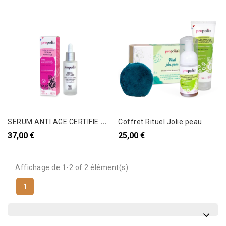
S
ERUM ANTI AGE CERTIFIE BIO - Pollen & Acide hyaluronique
Coffret Rituel Jolie peau
37,00 €
25,00 €
Affichage de 1-2 of 2 élément(s)
1