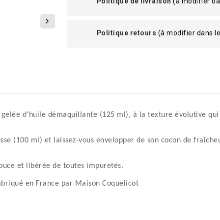
Politique de livraison
(à modifier d
Politique retours
(à modifier dans 
elée d'huile démaquillante (125 ml), à la texture évolutive qui d
usse (100 ml) et laissez-vous envelopper de son cocon de fraîcheu
ouce et libérée de toutes impuretés.
abriqué en France par Maison Coquelicot