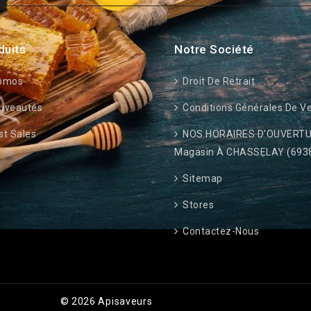
duits
Notre Société
omos
Droit De Retrait
uveautés
Conditions Générales De V
t Sales
NOS HORAIRES D'OUVERTU
Magasin À CHASSELAY (693
Sitemap
Stores
Contactez-Nous
© 2026 Apisaveurs