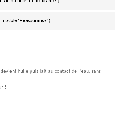
ans le module "Réassurance")
le module "Réassurance")
evient huile puis lait au contact de l'eau, sans
r !