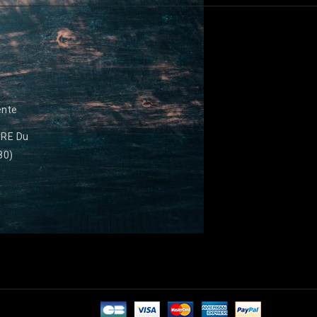
ente
RE Du
80)