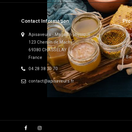
Contact Information
Pro
Apisaveurs - Magasin physique
Pr
123 Chemin de Machy
No
69380 CHASSELAY
Bes
France
04 28 38 30 70
contact@apisaveurs.fr