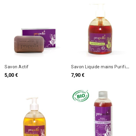
S
avon Liquide mains Purifiant propolis et romarin
Savon Actif
5,00 €
7,90 €