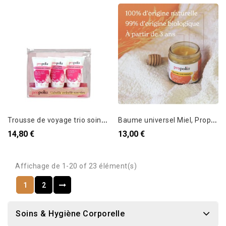
T
rousse de voyage trio soins ciblés corps
B
aume universel Miel, Propolis, Pollen & cire d'abeilles
14,80 €
13,00 €
Affichage de 1-20 of 23 élément(s)
1
2
Soins & Hygiène Corporelle