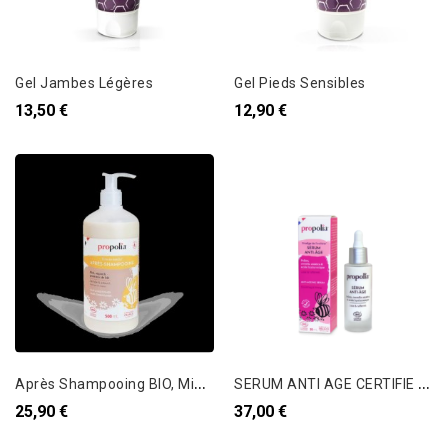
Gel Jambes Légères
Gel Pieds Sensibles
13,50 €
12,90 €
A
près Shampooing BIO, Miel , Argan & Protéines de blé
S
ERUM ANTI AGE CERTIFIE BIO - Pollen & Acide hyaluronique
25,90 €
37,00 €