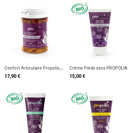
C
onfort Articulaire Propolis et Cynorrhodon
Crème Pieds secs PROPOLIA
17,90 €
15,00 €