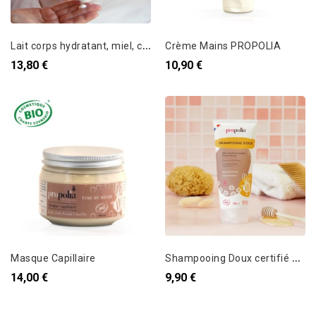
L
ait corps hydratant, miel, cire & aloe vera
Crème Mains PROPOLIA
13,80 €
10,90 €
S
hampooing Doux certifié BIO Miel & Bambou
Masque Capillaire
14,00 €
9,90 €