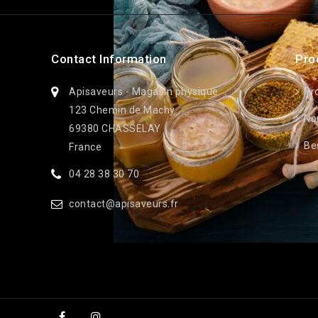
Contact Information
Pro
Apisaveurs - Magasin physique
Pr
123 Chemin de Machy
No
69380 CHASSELAY
Bes
France
04 28 38 30 70
contact@apisaveurs.fr