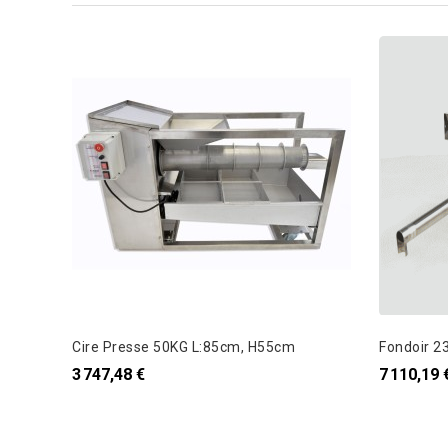
Cire Presse 50KG L:85cm, H55cm
Fondoir 2
3 747,48 €
7 110,19 