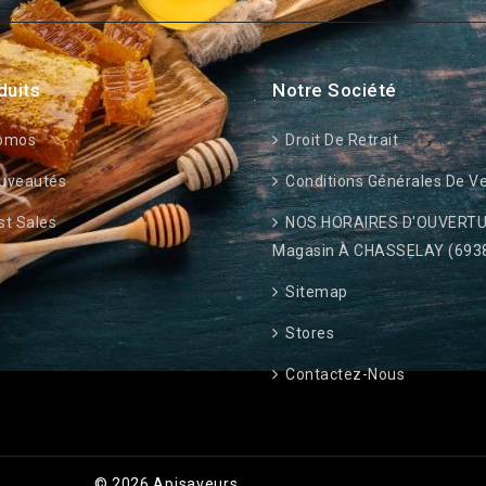
duits
Notre Société
omos
Droit De Retrait
uveautés
Conditions Générales De V
t Sales
NOS HORAIRES D'OUVERTU
Magasin À CHASSELAY (693
Sitemap
Stores
Contactez-Nous
© 2026 Apisaveurs