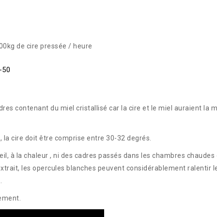
 200kg de cire pressée / heure
-50
dres contenant du miel cristallisé car la cire et le miel auraient la
e, la cire doit être comprise entre 30-32 degrés.
eil, à la chaleur , ni des cadres passés dans les chambres chaudes c
n extrait, les opercules blanches peuvent considérablement ralentir
.
nement.