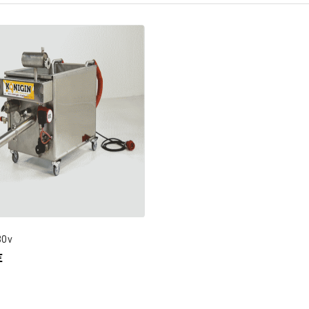
30v
€