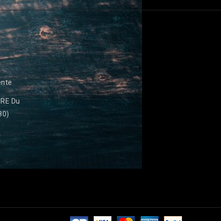
ente
RE Du
80)