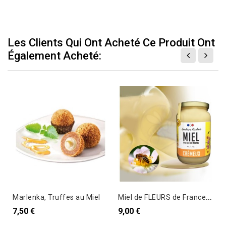
Les Clients Qui Ont Acheté Ce Produit Ont
Également Acheté:
M
iel de FLEURS de France, Crémeux - Existe en 250 et 500gr
Marlenka, Truffes au Miel
7,50 €
9,00 €