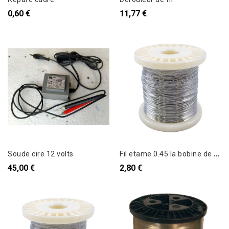
0,60 €
11,77 €
F
il etame 0.45 la bobine de 250 g
Soude cire 12 volts
45,00 €
2,80 €