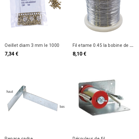
F
il etame 0.45 la bobine de 1000 g
Oeillet diam 3 mm le 1000
7,34 €
8,10 €
Repare cadre
Dérouleur de fil