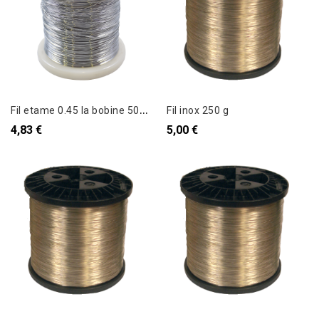
F
il etame 0.45 la bobine 500 g
Fil inox 250 g
4,83 €
5,00 €