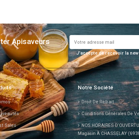
ter Apisaveurs
J'accepte de recevoir la new
duits
Notre Société
omos
Droit De Retrait
uveautés
Conditions Générales De V
t Sales
NOS HORAIRES D'OUVERTU
Magasin À CHASSELAY (693