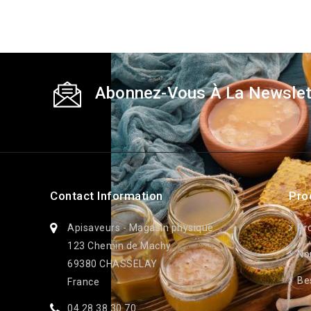
Abonnez-Vous À La Newslet
Contact Information
Pro
Apisaveurs - Magasin physique
Pr
123 Chemin de Machy
No
69380 CHASSELAY
Bes
France
04 28 38 30 70