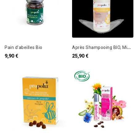
A
près Shampooing BIO, Miel , Argan & Protéines de blé
Pain d'abeilles Bio
9,90 €
25,90 €