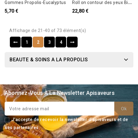
R
oll on contour des yeux Bio gelée royale et Acide hyaluronique
Gommes Propolis-Eucalyptus
5,70 €
22,80 €
Affichage de 21-40 of 73 élément(s)
1
2
3
4
BEAUTE & SOINS A LA PROPOLIS
Abonnez-Vous À La Newsletter Apisaveurs
J'accepte de recevoir la newsletter d'apisaveurs et de
ses partenaires.