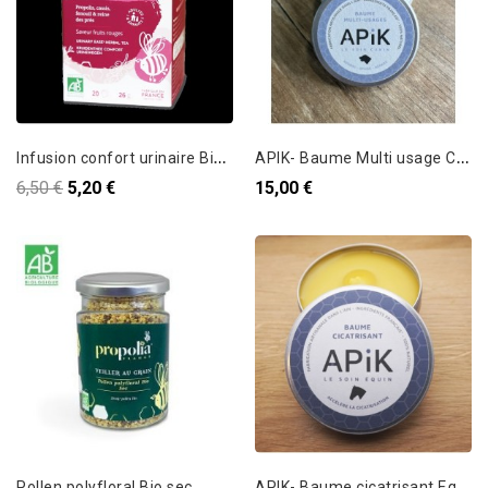
I
nfusion confort urinaire Bio Propolis & Plantes
A
PIK- Baume Multi usage Canin - 50 ml
6,50 €
5,20 €
15,00 €
A
PIK- Baume cicatrisant Equin - 150 ml
Pollen polyfloral Bio sec