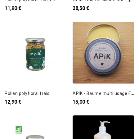
11,90 €
28,50 €
A
PIK - Baume multi usage Félin - 50ml
Pollen polyfloral frais
12,90 €
15,00 €