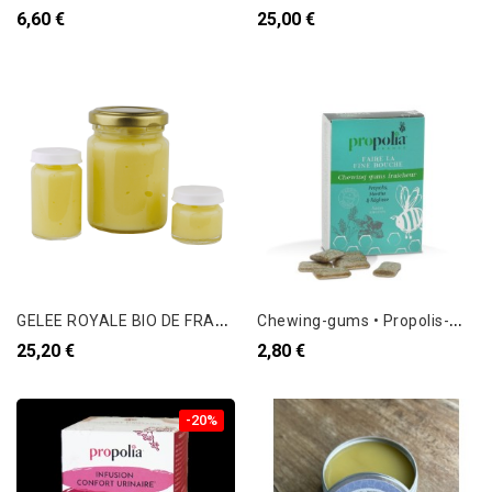
6,60 €
25,00 €
G
ELEE ROYALE BIO DE FRANCE 10g
C
hewing-gums • Propolis-Menthe
25,20 €
2,80 €
-20%