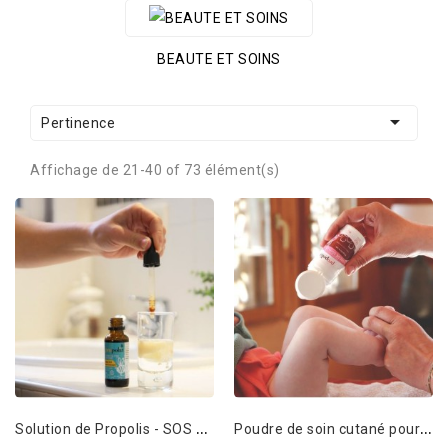
BEAUTE ET SOINS

Pertinence
Affichage de 21-40 of 73 élément(s)
S
olution de Propolis - SOS BUCCO DENTAIRE
P
oudre de soin cutané pour bébé et adultes