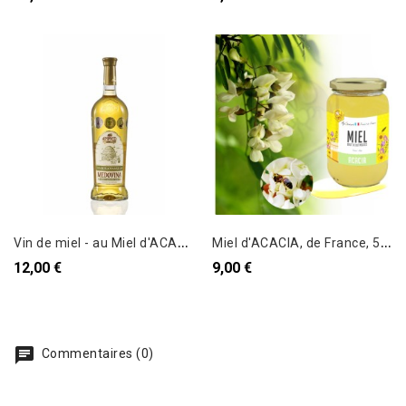
V
in de miel - au Miel d'ACACIA 0,75L
M
iel d'ACACIA, de France, 500g
12,00 €
9,00 €
Commentaires (0)