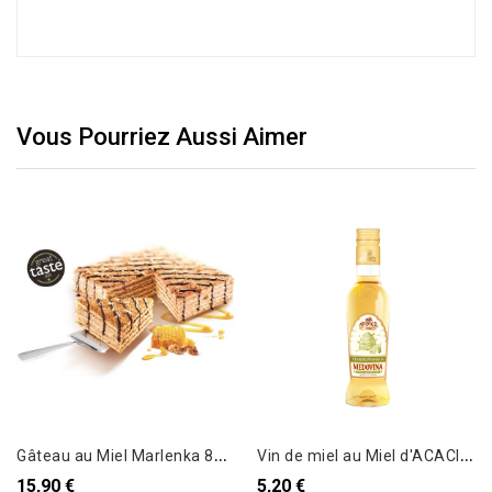
Vous Pourriez Aussi Aimer
G
âteau au Miel Marlenka 800g
V
in de miel au Miel d'ACACIA - 0,18L
15,90 €
5,20 €