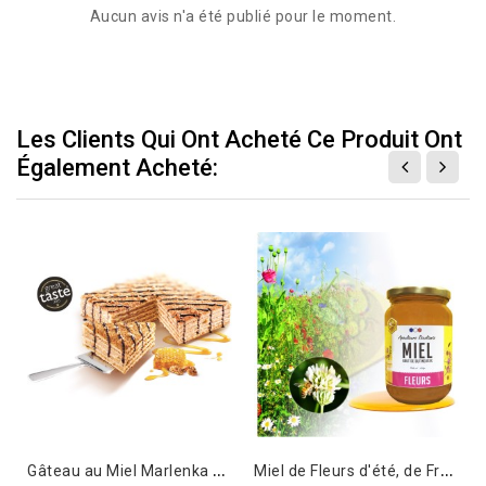
Aucun avis n'a été publié pour le moment.
Les Clients Qui Ont Acheté Ce Produit Ont
Également Acheté:
G
âteau au Miel Marlenka 800g
M
iel de Fleurs d'été, de France - Existe en 250g et 500g